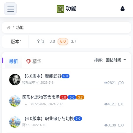
功能
/
功能
版本：
全部
3.0
6.0
3.7
排序：
回帖时间
最新
精华
【6.0版本】魔能武器
6.0
椒盐掌中宝
2023-7-8
2821
0
图形化宠物寄售市场
3.0
6.0
3.7
←
767254697
2024-2-13
4121
1
【6.0版本】职业储存与切换
6.0
阿KK
2022-4-10
3139
0