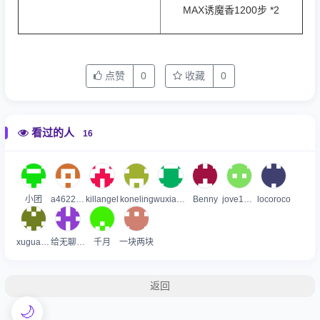
MAX诱魔香1200步 *2
点赞
0
收藏
0
看过的人
16
小团
a4622308
killangel
koneling
wuxianglin
Benny
jove1991
locoroco
xuguang305
给无聊加点糖
千月
一块两块
返回
🌙