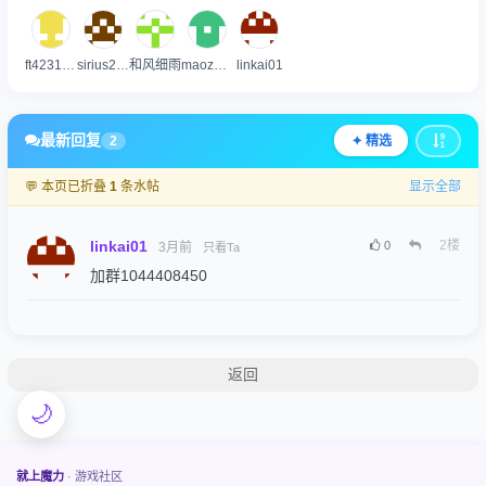
ft4231900
sirius233
和风细雨
maozuyue
linkai01
最新回复
2
✦ 精选
💬 本页已折叠
1
条水帖
显示全部
linkai01
2
楼
0
3月前
只看Ta
加群1044408450
返回
🌙
就上魔力
· 游戏社区