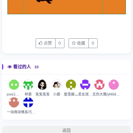
点赞
0
收藏
0
看过的人
10
jove1991
梓豪
兎兎兎兎
小鹿
爱莲娜灬
卖女孩的小火柴
无伤大雅
lyf466345061
一块两块
佛系巧克力
返回