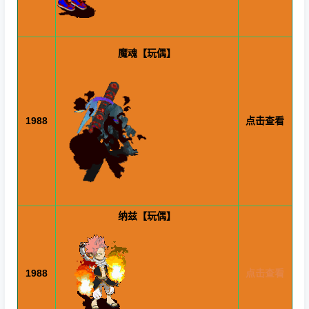
魔魂【玩偶】
1988
点击查看
纳兹【玩偶】
1988
点击查看