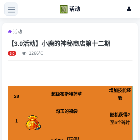
活动
活动
【3.0活动】小鹿的神秘商店第十二期
1266℃
3.0
增加技能经
超级布斯特药草
28
验
勾玉的福袋
随机获得2
1
至5个碎片
saber 【玩偶】