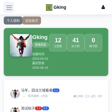
Gking
个人资料
论坛帖子
Gking
12
41
0
管理员组
主题数
帖子数
精华数
创建时间:
2019-04-02
最后登录:
2026-06-24
马年，回法兰城看看
6.0
←
和风细雨
2月前
1366
1
2
0
测试帖子
3.0
6.0