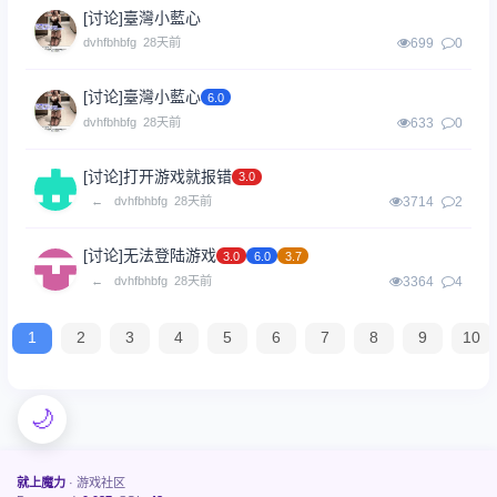
[讨论]
臺灣小藍心
dvhfbhbfg
28天前
699
0
[讨论]
臺灣小藍心
6.0
dvhfbhbfg
28天前
633
0
[讨论]
打开游戏就报错
3.0
←
dvhfbhbfg
28天前
3714
2
[讨论]
无法登陆游戏
3.0
6.0
3.7
←
dvhfbhbfg
28天前
3364
4
1
2
3
4
5
6
7
8
9
10
🌙
就上魔力
· 游戏社区