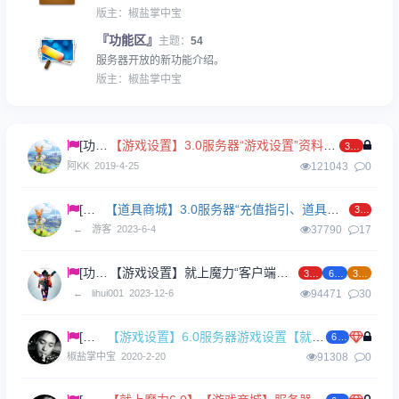
版主：
椒盐掌中宝
『功能区』
主题：
54
服务器开放的新功能介绍。
版主：
椒盐掌中宝
[功能]
【游戏设置】3.0服务器“游戏设置”资料查询
3.0
阿KK
2019-4-25
121043
0
[功能]
【道具商城】3.0服务器“充值指引、道具商城”功能介绍
3.0
←
游客
2023-6-4
37790
17
[功能]
【游戏设置】就上魔力“客户端下载”
3.0
6.0
3.7
←
lihui001
2023-12-6
94471
30
[功能]
【游戏设置】6.0服务器游戏设置【就上魔力】
6.0
椒盐掌中宝
2020-2-20
91308
0