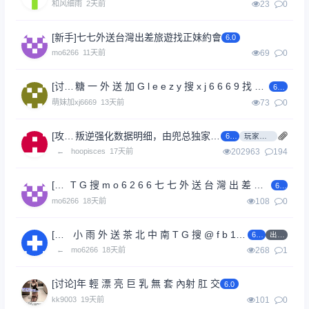
和风细雨
2天前
23
0
[新手]
七七外送台灣出差旅遊找正妹約會
6.0
mo6266
11天前
69
0
[讨论]
糖 一 外 送 加 G l e e z y 搜 x j 6 6 6 9 找 正 妹
6.0
萌妹加xj6669
13天前
73
0
[攻略]
叛逆强化数据明细，由兜总独家赞助
6.0
玩家自制
←
hoopisces
17天前
202963
194
[讨论]
T G 搜 m o 6 2 6 6 七 七 外 送 台 灣 出 差 旅 遊 找 正 妹 約 會
6.0
mo6266
18天前
108
0
[交易]
小 雨 外 送 茶 北 中 南 T G 搜 @ f b 1 5 8 0 0
6.0
出售
←
mo6266
18天前
268
1
[讨论]
年 輕 漂 亮 巨 乳 無 套 內射 肛 交
6.0
kk9003
19天前
101
0