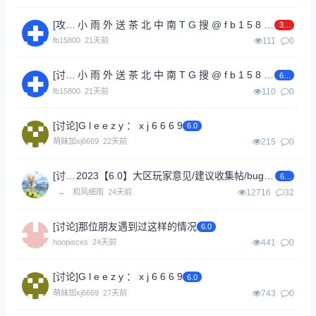
[攻略]
小 雨 外 送 茶 北 中 南 T G 搜 @ f b 1 5 8 0 0
3.0
fb15800
21天前
111
0
[讨论]
小 雨 外 送 茶 北 中 南 T G 搜 @ f b 1 5 8 0 0
6.0
fb15800
21天前
110
0
[讨论]
G l e e z y ： x j 6 6 6 9
6.0
萌妹加xj6669
22天前
215
0
[讨论]
2023【6.0】大区玩家意见/建议收集帖/bug反馈帖
6.0
←
和风细雨
24天前
12716
32
[讨论]
那位朋友遇到过这样的情况
6.0
hoopisces
24天前
441
0
[讨论]
G l e e z y ： x j 6 6 6 9
6.0
萌妹加xj6669
27天前
743
0