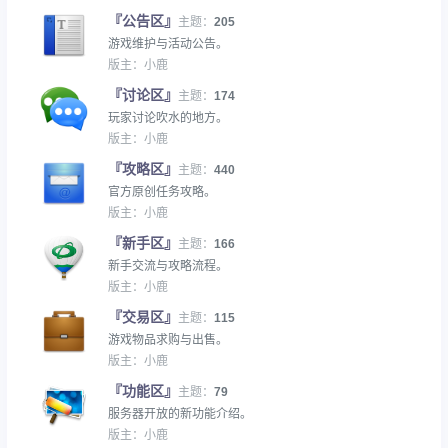
『公告区』
主题：
205
游戏维护与活动公告。
版主：
小鹿
『讨论区』
主题：
174
玩家讨论吹水的地方。
版主：
小鹿
『攻略区』
主题：
440
官方原创任务攻略。
版主：
小鹿
『新手区』
主题：
166
新手交流与攻略流程。
版主：
小鹿
『交易区』
主题：
115
游戏物品求购与出售。
版主：
小鹿
『功能区』
主题：
79
服务器开放的新功能介绍。
版主：
小鹿