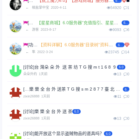
[公告]
【就上魔力6.0】【游戏商城】服务器线上商城
6.0
←
椒盐掌中宝
2020-4-11
54920
1
[功能]
【星星商城】6.0服务器“充值指引、星星商城”功能介绍
6.0
←
游客
2023-8-17
9093
6
[功能]
【资料详解】6.0服务器“目录树”资料导引
6.0
←
隼
2022-3-24
23745
14
[讨论]
台 灣朵 朵 外 送 茶 坊 T G 搜 m t 1 6 8 9
6.0
朵朵外約
1天前
13
0
[讨论]
樂 樂 全 台 外 送茶 T G 搜 s m 2 8 7 7 臺 北 援 交 妹 臺 南 上 門 服 務 新 竹 大 奶 學 生 妹
6.0
zixin26888
1天前
11
0
[讨论]
樂 樂 全 台 外 送 茶
6.0
zixin26888
1天前
13
0
[讨论]
能开放这个显示盗贼物品的道具吗？
6.0